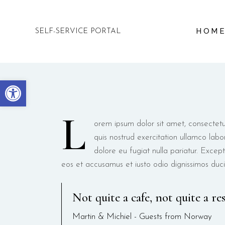
Aqua Hotel
HOM
SELF-SERVICE PORTAL
Open toolbar
L
orem ipsum dolor sit amet, consectetu
quis nostrud exercitation ullamco labo
dolore eu fugiat nulla pariatur. Excep
eos et accusamus et iusto odio dignissimos duci
Not quite a cafe, not quite a re
Martin & Michiel - Guests from Norway