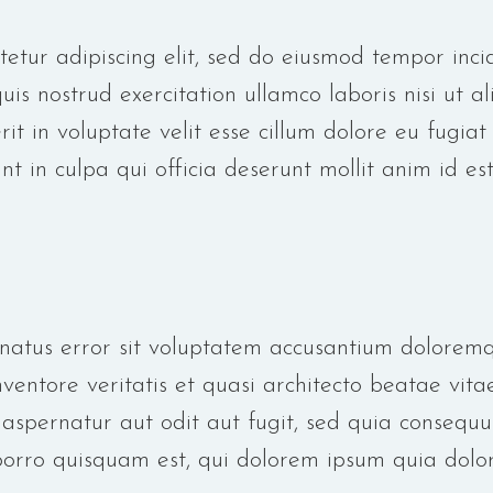
tetur adipiscing elit, sed do eiusmod tempor inc
is nostrud exercitation ullamco laboris nisi ut 
it in voluptate velit esse cillum dolore eu fugiat 
t in culpa qui officia deserunt mollit anim id est
e natus error sit voluptatem accusantium dolore
ventore veritatis et quasi architecto beatae vit
 aspernatur aut odit aut fugit, sed quia consequu
orro quisquam est, qui dolorem ipsum quia dolor 