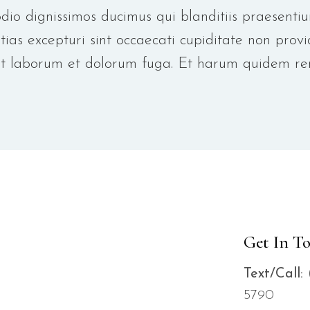
dio dignissimos ducimus qui blanditiis praesenti
ias excepturi sint occaecati cupiditate non provid
est laborum et dolorum fuga. Et harum quidem rerum
Get In T
Text/Call:
(
579
0