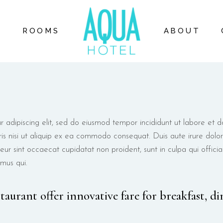
STUDIO
BREAKERS AVENUE
E
ROOMS
ABOUT
DELUXE
EVENTS & EXPERIE
SUITE
PROMOTIONS & OFF
RESTAURANTS
ABOUT US
STUDIO
BREAKERS AVE
FAQ
DELUXE
EVENTS & EXPE
SUITE
PROMOTIONS & 
r adipiscing elit, sed do eiusmod tempor incididunt ut labore et
RESTAURANTS
ris nisi ut aliquip ex ea commodo consequat. Duis aute irure dolor 
ABOUT US
teur sint occaecat cupidatat non proident, sunt in culpa qui offici
FAQ
mus qui.
staurant offer innovative fare for breakfast, di