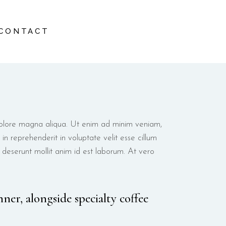
CONTACT
NCES
ERS
NUE
RIENCES
OFFERS
 dolore magna aliqua. Ut enim ad minim veniam,
in reprehenderit in voluptate velit esse cillum
a deserunt mollit anim id est laborum. At vero
nner, alongside specialty coffee